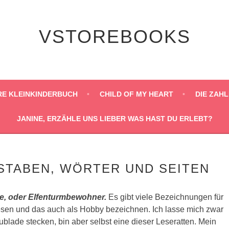
VSTOREBOOKS
RE KLEINKINDERBUCH
CHILD OF MY HEART
DIE ZAHL
JANINE, ERZÄHLE UNS LIEBER WAS HAST DU ERLEBT?
STABEN, WÖRTER UND SEITEN
e, oder Elfenturmbewohner.
Es gibt viele Bezeichnungen für
esen und das auch als Hobby bezeichnen. Ich lasse mich zwar
ublade stecken, bin aber selbst eine dieser Leseratten. Mein