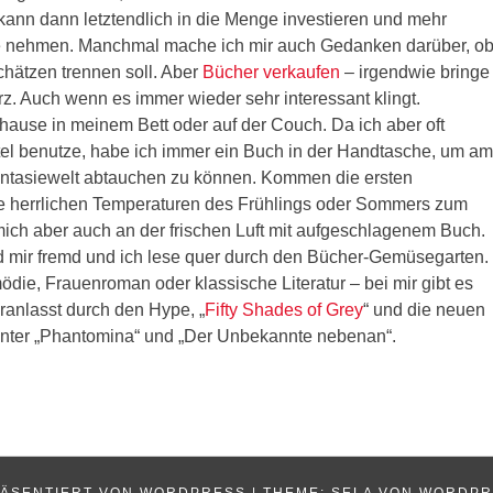
kann dann letztendlich in die Menge investieren und mehr
e nehmen. Manchmal mache ich mir auch Gedanken darüber, o
hätzen trennen soll. Aber
Bücher verkaufen
– irgendwie bringe
rz. Auch wenn es immer wieder sehr interessant klingt.
uhause in meinem Bett oder auf der Couch. Da ich aber oft
ttel benutze, habe ich immer ein Buch in der Handtasche, um am
antasiewelt abtauchen zu können. Kommen die ersten
e herrlichen Temperaturen des Frühlings oder Sommers zum
mich aber auch an der frischen Luft mit aufgeschlagenem Buch.
 mir fremd und ich lese quer durch den Bücher-Gemüsegarten.
mödie, Frauenroman oder klassische Literatur – bei mir gibt es
veranlasst durch den Hype, „
Fifty Shades of Grey
“ und die neuen
nter „Phantomina“ und „Der Unbekannte nebenan“.